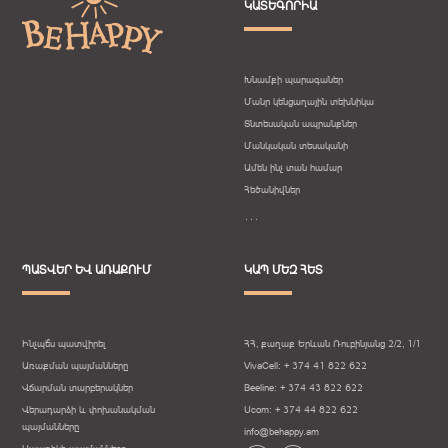
ԿԱՏԵԳՈՐԻԱ
Խնամքի պարագաներ
Մանր կենցաղային տեխնիկա
Տնտեսական ապրանքներ
Մանկական տեսականի
Ամեն ինչ տան համար
Հեծանիվներ
․․․
ՊԱՏՎԵՐ ԵՎ ԱՌԱՔՈՒՄ
ԿԱՊ ՄԵԶ ՀԵՏ
Ինչպե՞ս պատվիրել
ՀՀ, քաղաք Երևան Ռուբինյանց 2/2, 1/1
Առաքման պայմանները
VivaCell: + 374 41 822 622
Վճարման տարբերակներ
Beeline: + 374 43 822 622
Վերադարձի և փոխանակման
Ucom: + 374 44 822 622
պայմանները
info@behappy.am