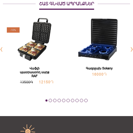
ՇԱՏ ԳՆՎԱԾ ԱՊՐԱՆՔՆԵՐ
-10%
‹
Վաֆլի
Գազօջախ Sokany
պատրաստող սարք
16000
֏
RAF
12150
֏
13500֏