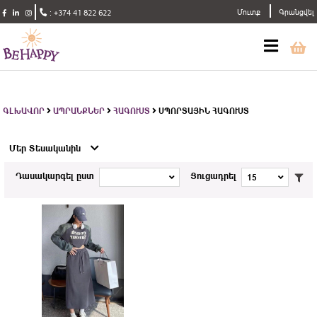
Մուտք
Գրանցվել
:
+374 41 822 622
ԳԼԽԱՎՈՐ
ԱՊՐԱՆՔՆԵՐ
ՀԱԳՈՒՍՏ
ՍՊՈՐՏԱՅԻՆ ՀԱԳՈՒՍՏ
Մեր Տեսականին
Դասակարգել ըստ
Ցուցադրել
15