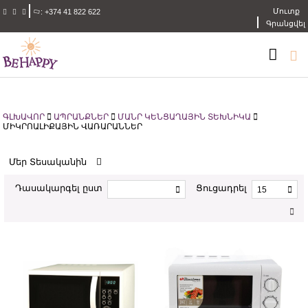
Մուտք
:
+374 41 822 622
Գրանցվել
ԳԼԽԱՎՈՐ
ԱՊՐԱՆՔՆԵՐ
ՄԱՆՐ ԿԵՆՑԱՂԱՅԻՆ ՏԵԽՆԻԿԱ
ՄԻԿՐՈԱԼԻՔԱՅԻՆ ՎԱՌԱՐԱՆՆԵՐ
Մեր Տեսականին
Դասակարգել ըստ
Ցուցադրել
15