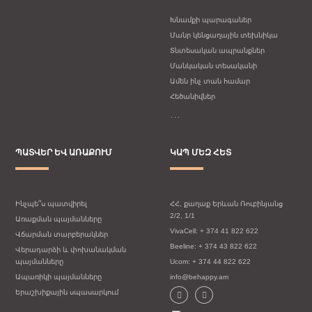
Խնամքի պարագաներ
Մանր կենցաղային տեխնիկա
Տնտեսական ապրանքներ
Մանկական տեսականի
Ամեն ինչ տան համար
Հեծանիվներ
․․․
ՊԱՏՎԵՐ ԵՎ ԱՌԱՔՈՒՄ
ԿԱՊ ՄԵԶ ՀԵՏ
Ինչպե՞ս պատվիրել
ՀՀ, քաղաք Երևան Ռուբինյանց
2/2, 1/1
Առաքման պայմանները
VivaCell: + 374 41 822 622
Վճարման տարբերակներ
Beeline: + 374 43 822 622
Վերադարձի և փոխանակման
պայմանները
Ucom: + 374 44 822 622
Ապառիկի պայմանները
info@behappy.am
Երաշխիքային սպասարկում