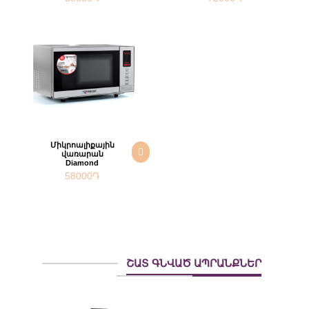
Միկրոալիքային
վառարան
Diamond
58000
֏
ՇԱՏ ԳՆՎԱԾ ԱՊՐԱՆՔՆԵՐ