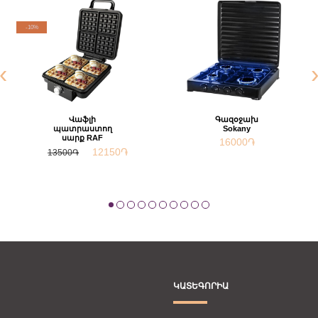
-10%
‹
Վաֆլի
Գազօջախ
պատրաստող
Sokany
սարք RAF
16000
֏
12150
֏
13500֏
ԿԱՏԵԳՈՐԻԱ