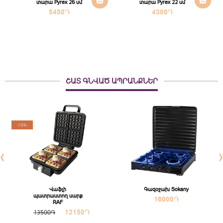
տարա Pyrex 26 սմ
տարա Pyrex 22 սմ
5450
֏
4300
֏
ՇԱՏ ԳՆՎԱԾ ԱՊՐԱՆՔՆԵՐ
-10%
‹
Վաֆլի
Գազօջախ Sokany
պատրաստող սարք
16000
֏
RAF
12150
֏
13500֏