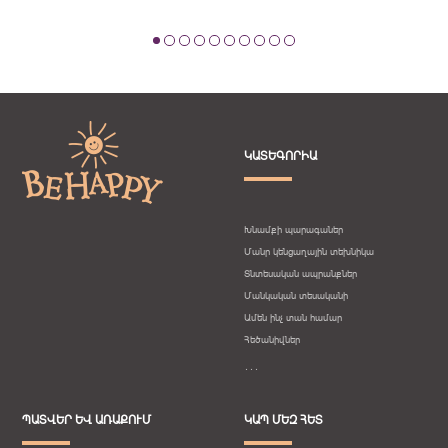
ԿԱՏԵԳՈՐԻԱ
Խնամքի պարագաներ
Մանր կենցաղային տեխնիկա
Տնտեսական ապրանքներ
Մանկական տեսականի
Ամեն ինչ տան համար
Հեծանիվներ
․․․
ՊԱՏՎԵՐ ԵՎ ԱՌԱՔՈՒՄ
ԿԱՊ ՄԵԶ ՀԵՏ