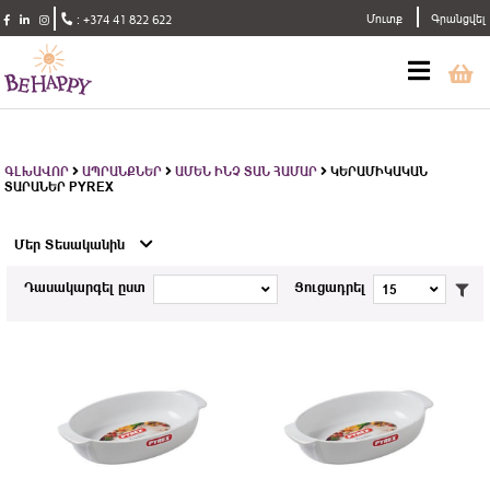
Մուտք
Գրանցվել
:
+374 41 822 622
ԳԼԽԱՎՈՐ
ԱՊՐԱՆՔՆԵՐ
ԱՄԵՆ ԻՆՉ ՏԱՆ ՀԱՄԱՐ
ԿԵՐԱՄԻԿԱԿԱՆ
ՏԱՐԱՆԵՐ PYREX
Մեր Տեսականին
Դասակարգել ըստ
Ցուցադրել
15