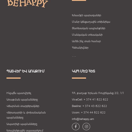
Խնամքի պարագաներ
Մանր կենցաղային տեխնիկա
Տնտեսական ապրանքներ
Մանկական տեսականի
Ամեն ինչ տան համար
Հեծանիվներ
․․․
ՊԱՏՎԵՐ ԵՎ ԱՌԱՔՈՒՄ
ԿԱՊ ՄԵԶ ՀԵՏ
Ինչպե՞ս պատվիրել
ՀՀ, քաղաք Երևան Ռուբինյանց 2/2, 1/1
Առաքման պայմանները
VivaCell: + 374 41 822 622
Վճարման տարբերակներ
Beeline: + 374 43 822 622
Վերադարձի և փոխանակման
Ucom: + 374 44 822 622
պայմանները
info@behappy.am
Ապառիկի պայմանները
Երաշխիքային սպասարկում