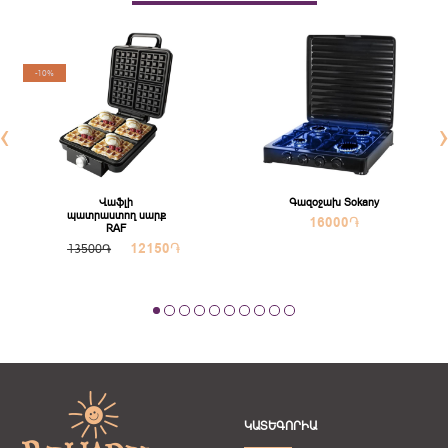
-10%
‹
Վաֆլի
Գազօջախ Sokany
պատրաստող սարք
16000
֏
RAF
12150
֏
13500֏
ԿԱՏԵԳՈՐԻԱ