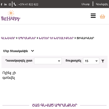
Մուտք
Գրանցվել
:
+374 41 822 622
ԳԼԽԱՎՈՐ
ԱՊՐԱՆՔՆԵՐ
ԽԱՂԵՐ ԵՒ ԽԱՂԱԼԻՔՆԵՐ
ՏԻԿՆԻԿՆԵՐ
Մեր Տեսականին
Դասակարգել ըստ
Ցուցադրել
15
Ոչինչ չի
գտնվել
ՇԱՏ ԳՆՎԱԾ ԱՊՐԱՆՔՆԵՐ