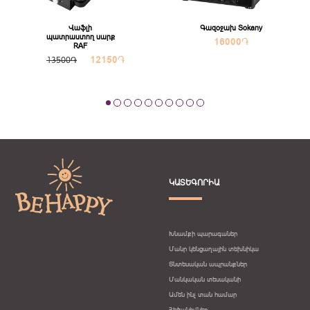
Վաֆլի
Գազօջախ Sokany
պատրաստող սարք
16000
֏
RAF
12150
֏
13500֏
ԿԱՏԵԳՈՐԻԱ
Խնամքի պարագաներ
Մանր կենցաղային տեխնիկա
Տնտեսական ապրանքներ
Մանկական տեսականի
Ամեն ինչ տան համար
Հեծանիվներ