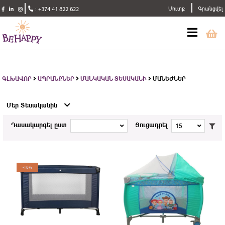
Մուտք
Գրանցվել
:
+374 41 822 622
ԳԼԽԱՎՈՐ
ԱՊՐԱՆՔՆԵՐ
ՄԱՆԿԱԿԱՆ ՏԵՍԱԿԱՆԻ
ՄԱՆԵԺՆԵՐ
Մեր Տեսականին
Դասակարգել ըստ
Ցուցադրել
15
-18%