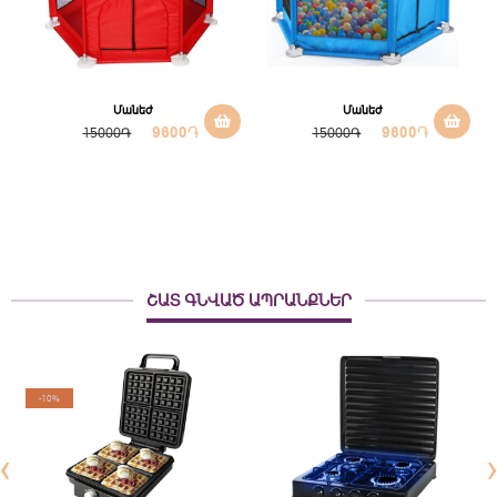
Մանեժ
Մանեժ
9600
֏
9600
֏
15000֏
15000֏
ՇԱՏ ԳՆՎԱԾ ԱՊՐԱՆՔՆԵՐ
-10%
‹