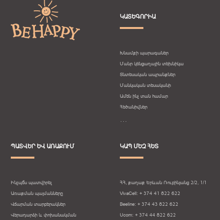
ԿԱՏԵԳՈՐԻԱ
Խնամքի պարագաներ
Մանր կենցաղային տեխնիկա
Տնտեսական ապրանքներ
Մանկական տեսականի
Ամեն ինչ տան համար
Հեծանիվներ
․․․
ՊԱՏՎԵՐ ԵՎ ԱՌԱՔՈՒՄ
ԿԱՊ ՄԵԶ ՀԵՏ
Ինչպե՞ս պատվիրել
ՀՀ, քաղաք Երևան Ռուբինյանց 2/2, 1/1
Առաքման պայմանները
VivaCell: + 374 41 822 622
Վճարման տարբերակներ
Beeline: + 374 43 822 622
Վերադարձի և փոխանակման
Ucom: + 374 44 822 622