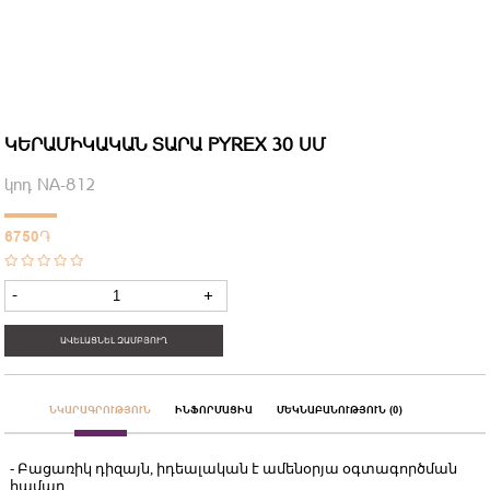
ԿԵՐԱՄԻԿԱԿԱՆ ՏԱՐԱ PYREX 30 ՍՄ
կոդ NA-812
6750
֏
-
+
ԱՎԵԼԱՑՆԵԼ ԶԱՄԲՅՈՒՂ
ՆԿԱՐԱԳՐՈՒԹՅՈՒՆ
ԻՆՖՈՐՄԱՑԻԱ
ՄԵԿՆԱԲԱՆՈՒԹՅՈՒՆ (0)
- Բացառիկ դիզայն, իդեալական է ամենօրյա օգտագործման
համար,