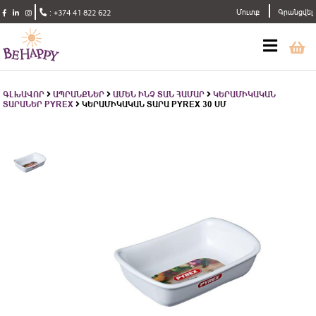
Մուտք
Գրանցվել
:
+374 41 822 622
ԳԼԽԱՎՈՐ
ԱՊՐԱՆՔՆԵՐ
ԱՄԵՆ ԻՆՉ ՏԱՆ ՀԱՄԱՐ
ԿԵՐԱՄԻԿԱԿԱՆ
ՏԱՐԱՆԵՐ PYREX
ԿԵՐԱՄԻԿԱԿԱՆ ՏԱՐԱ PYREX 30 ՍՄ